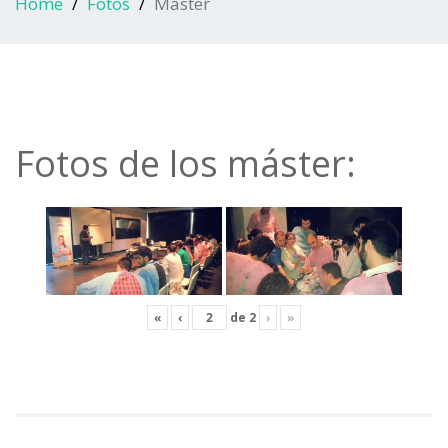
Home
Fotos
Máster
Fotos de los máster:
«
‹
de
2
›
»