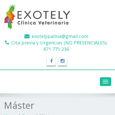
exotelypalma@gmail.com
Cita previa y Urgencias (NO PRESENCIALES):
871 771 236
Toggl
navig
Máster