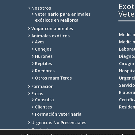
Exot
Nosotros
Vete
Veterinario para animales
exóticos en Mallorca
Viajar con animales
Medicin
Animales exóticos
Aves
Medicin
Conejos
Labora
Hurones
Diagnó
Reptiles
Cirugía
Roedores
Hospita
Otros mamíferos
Urgenci
Servici
Formación
Elabora
Fotos
Consulta
Certifi
Clientes
Residen
Formación veterinaria
Urgencias No Presenciales
Contacto