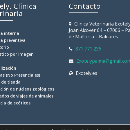
ely, Clínica
Contacto
rinaria
Clinica Veterinaria Exotely
Joan Alcover 64 – 07006 – P
a interna
de Mallorca – Baleares
a preventiva
torio
871 771 236
stico por imagen
Exotelypalma@gmail.co
lización
Exotely.es
as (No Presenciales)
o de tienda
ción de núcleos zoológicos
cados de viajes de animales
cia de exóticos