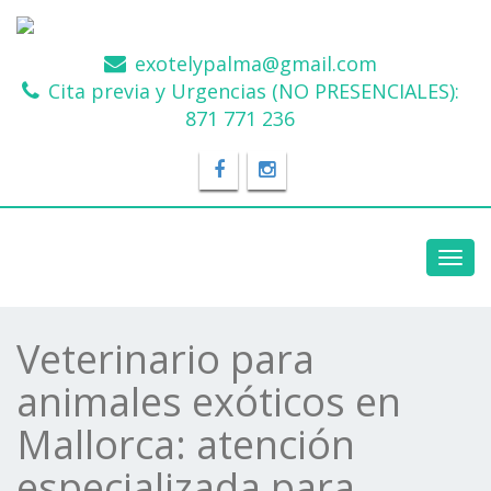
exotelypalma@gmail.com
Cita previa y Urgencias (NO PRESENCIALES):
871 771 236
Toggl
navig
Veterinario para
animales exóticos en
Mallorca: atención
especializada para