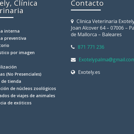
ely, Clínica
Contacto
rinaria
Clinica Veterinaria Exotely
Joan Alcover 64 – 07006 – P
a interna
de Mallorca – Baleares
a preventiva
torio
871 771 236
stico por imagen
Exotelypalma@gmail.co
lización
Exotely.es
as (No Presenciales)
o de tienda
ción de núcleos zoológicos
cados de viajes de animales
cia de exóticos