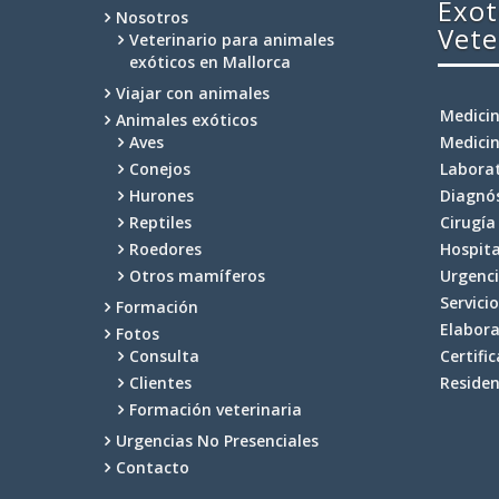
Exot
Nosotros
Vete
Veterinario para animales
exóticos en Mallorca
Viajar con animales
Medicin
Animales exóticos
Aves
Medicin
Conejos
Labora
Hurones
Diagnó
Reptiles
Cirugía
Roedores
Hospita
Otros mamíferos
Urgenci
Servici
Formación
Elabora
Fotos
Consulta
Certifi
Clientes
Residen
Formación veterinaria
Urgencias No Presenciales
Contacto