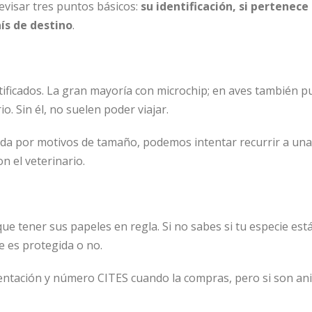
evisar tres puntos básicos:
su identificación, si pertenece
aís de destino
.
ntificados. La gran mayoría con microchip; en aves también 
io. Sin él, no suelen poder viajar.
icada por motivos de tamaño, podemos intentar recurrir a una
n el veterinario.
que tener sus papeles en regla. Si no sabes si tu especie es
ie es protegida o no.
mentación y número CITES cuando la compras, pero si son a