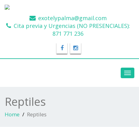
exotelypalma@gmail.com
Cita previa y Urgencias (NO PRESENCIALES):
871 771 236
Toggl
navig
Reptiles
Home
Reptiles